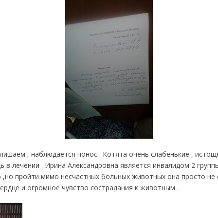
ишаем , наблюдается понос . Котята очень слабенькие , истощ
 в лечении . Ирина Александровна является инвалидом 2 группы
,но пройти мимо несчастных больных животных она просто не см
ердце и огромное чувство сострадания к животным .