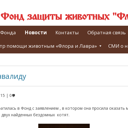
й Фонд защиты животных "Фл
 Фонда
Новости
Контакты
Обратная связь
тр помощи животным «Флора и Лавра»
СМИ о н
нвалиду
015
0
ратилась в Фонд с заявлением , в котором она просила оказать
 двух найденных бездомных котят.