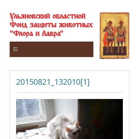
Ульяновский областной
Фонд защиты животных
"Флора и Лавра"
Верхнее
20150821_132010[1]