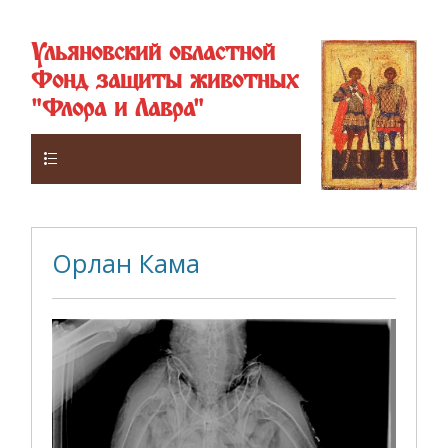
Ульяновский областной
Фонд защиты животных
"Флора и Лавра"
Верхнее
Орлан Кама