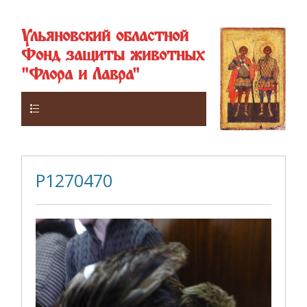
Ульяновский областной
Фонд защиты животных
"Флора и Лавра"
Верхнее
P1270470