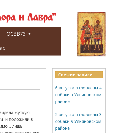
ора и Лавра"
ОСВВ73
ас
Свежие записи
6 августа отловлены 4
собаки в Ульяновском
районе
увидела жуткую
5 августа отловлены 3
ги и положили в
собаки в Ульяновском
 мимо… лишь
районе
на руки понесла его