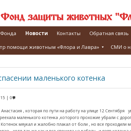
й Фонд защиты животных "Фл
 Фонда
Новости
Контакты
Обратная связь
тр помощи животным «Флора и Лавра»
СМИ о н
спасении маленького котенка
015
0
 Анастасия , которая по пути на работу на улице 12 Сентября 
ереехала маленького котенка ,которого прохожие убрали с доро
 Котенок мяукал и жалобно плакал от боли , но все проходили
лась ,хотя так же как и все спешила на работу , и взяв котенка 