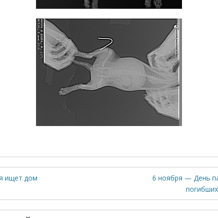
я ищет дом
6 ноября — День п
погибших