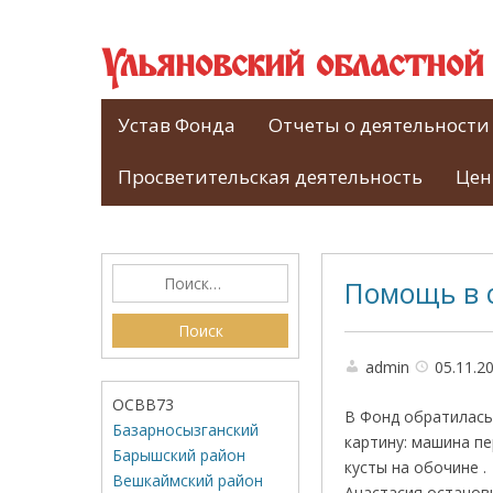
Ульяновский областно
Устав Фонда
Отчеты о деятельности
Просветительская деятельность
Цен
Помощь в 
admin
05.11.2
ОСВВ73
В Фонд обратилась
Базарносызганский
картину: машина п
Барышский район
кусты на обочине .
Вешкаймский район
Анастасия останови