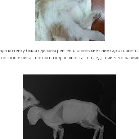
онда котенку были сделаны ренгенологические снимки,которые 
позвоночника , почти на корне хвоста , в следствии чего разви