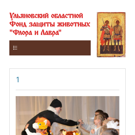
Ульяновский областной
Фонд защиты животных
"Флора и Лавра"
Верхнее
1