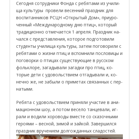
Се­год­ня сотрудники Фонда с ре­бя­та­ми из учи­ли­
ща куль­ту­ры про­ве­ли ве­сен­ний празд­ник для
вос­пи­тан­ни­ков РСЦН «Отк­ры­тый Дом», при­уро­
чен­ный «Меж­ду­народ­но­му дню птиц», ко­торый
тра­дици­он­но от­ме­ча­ет­ся 1 ап­ре­ля. Празд­ник на­
чал­ся с предс­тав­ле­ния, ко­то­рое под­го­то­ви­ли
сту­ден­ты учи­ли­ща куль­ту­ры, затем по­гово­рили с
ре­бята­ми о жиз­ни птиц и вспом­ни­ли пос­ло­вицы и
по­говор­ки о пти­цах су­щест­ву­ющие в русс­ком
фоль­кло­ре, за­гады­вали за­гад­ки про птиц, ко­
торые де­ти с удо­воль­стви­ем от­га­дыва­ли и, ко­
неч­но же, не за­были о при­метах свя­зан­ных с пер­
на­тыми.
Ре­бя­та с удо­воль­стви­ем при­ня­ли учас­тие в ани­
ма­ци­он­ном шоу, а по­том ве­се­ло тан­це­ва­ли, иг­
ра­ли и во­ди­ли хо­ро­во­ды вмес­те со ска­зоч­ны­ми
ге­ро­ями – вес­ной, зи­мой и зай­кой. За­вер­шил­ся
празд­ник вру­че­ни­ем дол­гож­дан­ных сла­дос­тей.