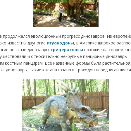
 продолжался эволюционный прогресс динозавров. Из европей
око известны двуногие
игуанодоны
, в Америке широкое распр
огие рогатые динозавры
трицератопсы
похожие на современны
уществовали и относительно некрупные панцирные динозавры 
м костным панцирем. Все названные формы были растительнояд
ые динозавры, такие как анатозавр и траходон передвигавшиеся 