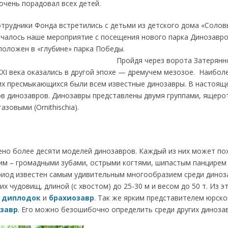
очень порадовал всех детей.
отрудники Фонда встретились с детьми из детского дома «Соло
ачалось наше мероприятие с посещения нового парка Динозавро
орый расположен в «глубине» пар
ерез ворота Затерянного мир
XI века оказались в другой эпохе — дремучем мезозое. Наибол
их пресмыкающихся были всем известные динозавры. В настоящ
ов динозавров. Динозавры представлены двумя группами, ящер
тазовыми (Ornithischia).
ено более десяти моделей динозавров. Каждый из них может по
м – громадными зубами, острыми когтями, шипастым панцирем
риод известен самым удивительным многообразием среди дино
х чудовищ, длиной (с хвостом) до 25-30 м и весом до 50 т. Из э
ы
диплодок
и
брахиозавр
. Так же ярким представителем юрск
озавр
. Его можно безошибочно определить среди других диноза