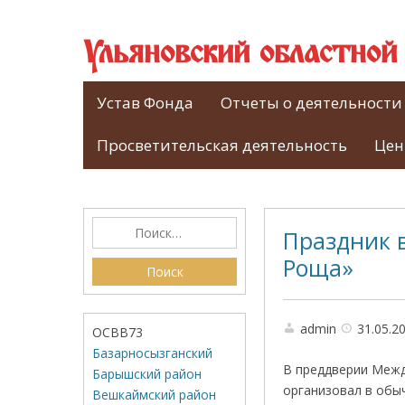
Ульяновский областно
Устав Фонда
Отчеты о деятельности
Просветительская деятельность
Цен
Праздник в
Роща»
admin
31.05.2
ОСВВ73
Базарносызганский
В преддверии Межд
Барышский район
организовал в обы
Вешкаймский район