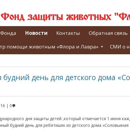
й Фонд защиты животных "Фл
 Фонда
Новости
Контакты
Обратная связь
тр помощи животным «Флора и Лавра»
СМИ о н
 будний день для детского дома «С
016
0
ународного дня защиты детей ,который отмечается 1 июня каж
чный будний день для ребятишек из детского дома «Соловьина