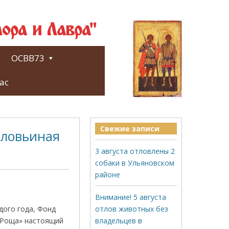
ора и Лавра"
ОСВВ73
ас
Свежие записи
оловьиная
3 августа отловлены 2
собаки в Ульяновском
районе
Внимание! 5 августа
дого года, Фонд
отлов животных без
я Роща» настоящий
владельцев в