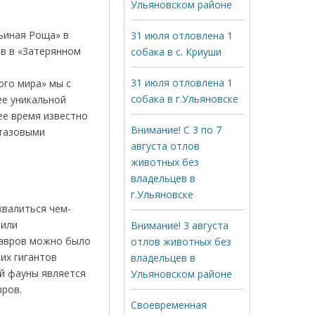
Ульяновском районе
вьиная Роща» в
31 июля отловлена 1
в в «Затерянном
собака в с. Криуши
ка Победы.
31 июля отловлена 1
а» мы с
собака в г.Ульяновске
ее уникальной
ее время известно
Внимание! С 3 по 7
отазовыми
августа отлов
животных без
владельцев в
г.Ульяновске
хвалиться чем-
 или
Внимание! 3 августа
завров можно было
отлов животных без
тих гигантов
владельцев в
ой фауны является
Ульяновском районе
вров.
Своевременная