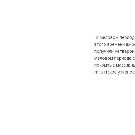
В меловом периоде
этого времени шир
получили четверон
меловом периоде с
покрытые массивны
гигантские утконос