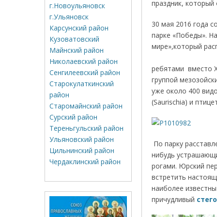
праздник, который 
г.Новоульяновск
г.Ульяновск
30 мая 2016 года с
Карсунский район
парке «Победы». Н
Кузоватовский
мире»,кот
Майнский район
Пройдя ч
Николаевский район
ребятами вместо X
Сенгилеевский район
группой мезозойск
Старокулаткинский
уже около 400 вид
район
(Saurischia) и птице
Старомайнский район
Сурский район
Тереньгульский район
Ульяновский район
По парку расставл
Цильнинский район
нибудь устрашающи
Чердаклинский район
рогами. Юрский пе
встретить настоящи
наиболее известн
причудливый
стег