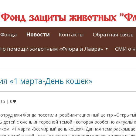
й Фонд защиты животных "Фл
 Фонда
Новости
Контакты
Обратная связь
тр помощи животным «Флора и Лавра»
СМИ о н
ия «1 марта-День кошек»
015
0
 сотрудники Фонда посетили реабилитационный центр «Открытый 
 детей с очень интересной темой , которая особенно актуально
ком «1 марта -Всемирный день кошек». Данная тема раскрывае
ого с этой датой , самые известные породы кошек ,а также выд