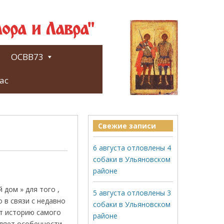
ора и Лавра"
ОСВВ73
ас
Свежие записи
6 августа отловлены 4
собаки в Ульяновском
районе
дом » для того ,
5 августа отловлены 3
 в связи с недавно
собаки в Ульяновском
т историю самого
районе
еляет особенности