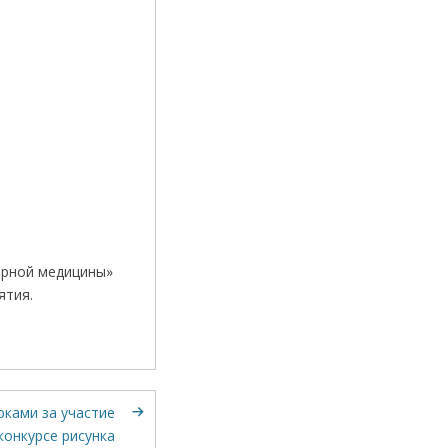
арной медицины»
ятия.
рками за участие
конкурсе рисунка