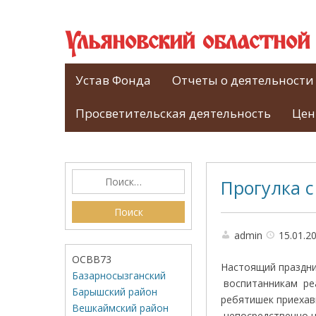
Ульяновский областно
Устав Фонда
Отчеты о деятельности
Просветительская деятельность
Цен
Прогулка 
admin
15.01.2
ОСВВ73
Настоящий праздни
Базарносызганский
воспитанникам реа
Барышский район
ребятишек приехав
Вешкаймский район
непосредственно н