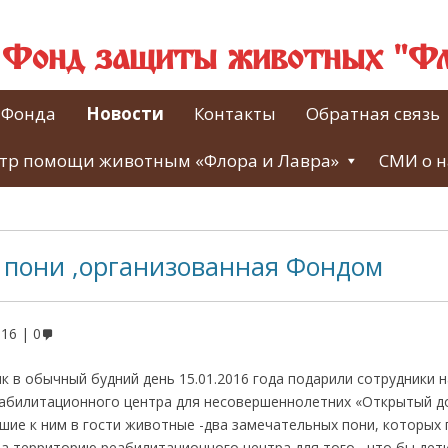
й Фонд защиты животных "Фл
 Фонда
Новости
Контакты
Обратная связь
тр помощи животным «Флора и Лавра»
СМИ о н
с пони ,организованная Фондом
016
0
к в обычный будний день 15.01.2016 года подарили сотрудники 
билитационного центра для несовершеннолетних «Открытый д
шие к ним в гости животные -два замечательных пони, которых 
а территорию реабилитационного центра для того , что бы дети