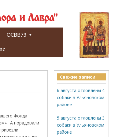
ора и Лавра"
ОСВВ73
ас
Свежие записи
6 августа отловлены 4
собаки в Ульяновском
районе
нашего Фонда
5 августа отловлены 3
ом». А порадовали
собаки в Ульяновском
привезли
районе
 могли не только