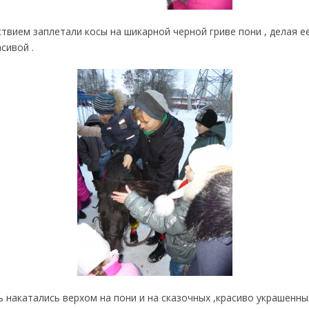
твием заплетали косы на шикарной черной гриве пони , делая е
сивой .
 накатались верхом на пони и на сказочных ,красиво украшенных