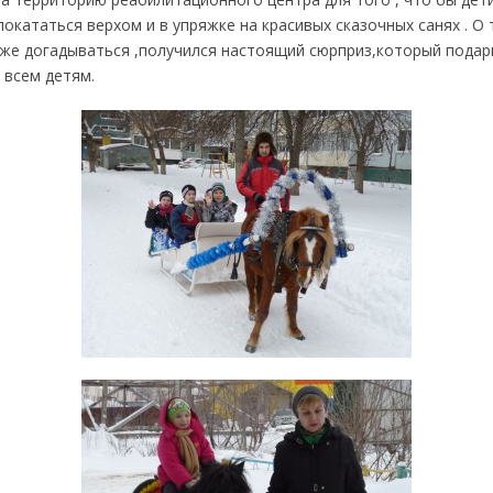
покататься верхом и в упряжке на красивых сказочных санях . О 
аже догадываться ,получился настоящий сюрприз,который подар
 всем детям.