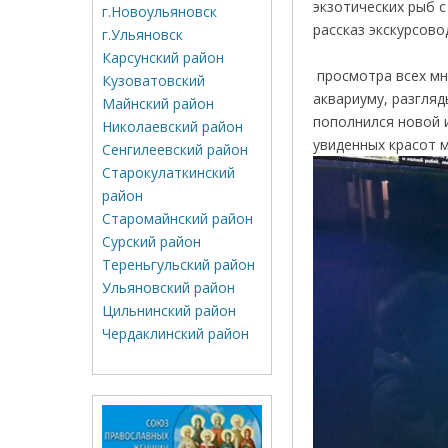
экзотических рыб 
г.Новоульяновск
рассказ экскурс
г.Ульяновск
Выставк
Карсунский район
просмотра всех мн
Кузоватовский
аквариуму, разгля
Майнский район
пополнился новой 
Николаевский район
увиденных красот 
Сенгилеевский район
Старокулаткинский
район
Старомайнский район
Сурский район
Тереньгульский район
Ульяновский район
Цильнинский район
Чердаклинский район