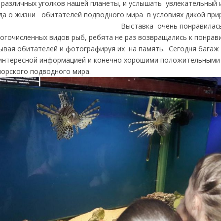
с различных уголков нашей планеты, и услышать увлекательный
овода о жизни обитателей подводного мира в условия
а очень понравилась детям,
огочисленных видов рыб, ребята не раз возвращались к понра
дывая обитателей и фотографируя их на память. Сегодня багаж
интересной информацией и конечно хорошими положительными
морского подводного мира.