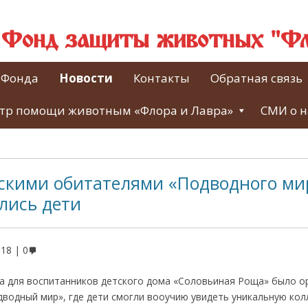
й Фонд защиты животных "Фл
 Фонда
Новости
Контакты
Обратная связь
тр помощи животным «Флора и Лавра»
СМИ о н
ескими обитателями «Подводного ми
лись дети
018
0
да для воспитанников детского дома «Соловьиная Роща» было о
дводный мир», где дети смогли вооучию увидеть уникальную ко