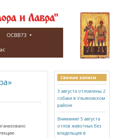
ора и Лавра"
ОСВВ73
ас
Свежие записи
ра»
3 августа отловлены 2
собаки в Ульяновском
районе
Внимание! 5 августа
рганизовано
отлов животных без
ллекцию
владельцев в