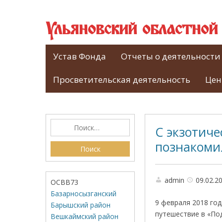
Ульяновский областно
Устав Фонда
Отчеты о деятельности
Просветительская деятельность
Цен
С экзотич
познакоми
admin
09.02.2
ОСВВ73
Базарносызганский
9 февраля 2018 го
Барышский район
путешествие в «По
Вешкаймский район