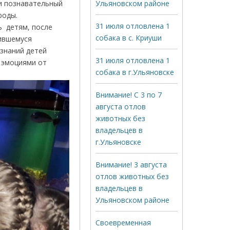
 и познавательный
Ульяновском районе
х дикой природы.
31 июля отловлена 1
 после
собака в с. Криуши
вившемуся
 знаний детей
31 июля отловлена 1
 эмоциями от
собака в г.Ульяновске
Внимание! С 3 по 7
августа отлов
животных без
владельцев в
г.Ульяновске
Внимание! 3 августа
отлов животных без
владельцев в
Ульяновском районе
Своевременная