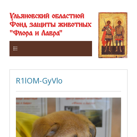
Ульяновский областной
Фонд защиты животных
"Флора и Лавра"
Верхнее
R1lOM-GyVlo