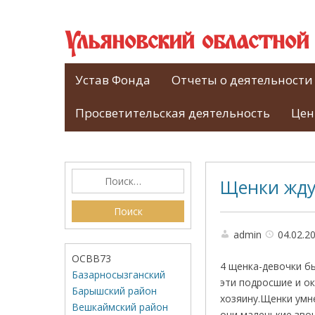
Ульяновский областно
Устав Фонда
Отчеты о деятельности
Просветительская деятельность
Цен
Щенки жду
admin
04.02.2
ОСВВ73
4 щенка-девочки б
Базарносызганский
эти подросшие и о
Барышский район
хозяину.Щенки умн
Вешкаймский район
они маленькие звон