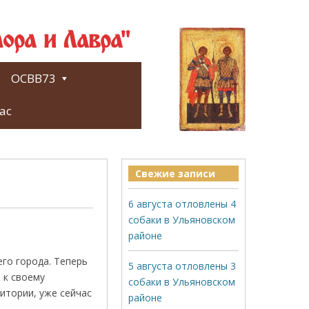
ора и Лавра"
ОСВВ73
ас
Свежие записи
6 августа отловлены 4
собаки в Ульяновском
районе
го города. Теперь
5 августа отловлены 3
 к своему
собаки в Ульяновском
итории, уже сейчас
районе