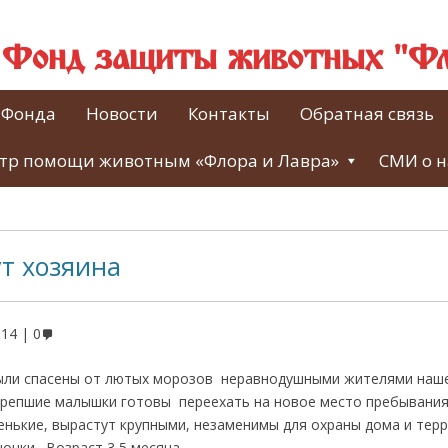
й Фонд защиты животных "Фл
 Фонда
Новости
Контакты
Обратная связь
тр помощи животным «Флора и Лавра»
СМИ о н
т хозяина
014
0
ыли спасены от лютых морозов неравнодушными жителями наше
крепшие малышки готовы переехать на новое место пребывания
енькие, вырастут крупными, незаменимы для охраны дома и терр
очки. Возраст 3,5 месяца.