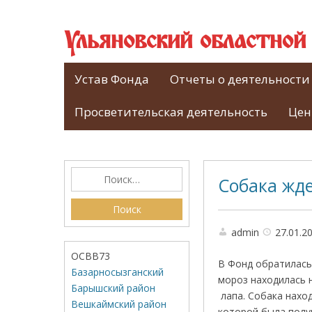
Ульяновский областно
Устав Фонда
Отчеты о деятельности
Просветительская деятельность
Цен
Собака жд
admin
27.01.2
ОСВВ73
В Фонд обратилась
Базарносызганский
мороз находилась н
Барышский район
лапа. Собака нахо
Вешкаймский район
которой была получ