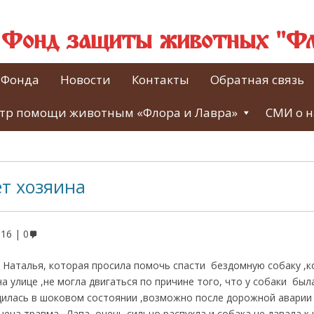
й Фонд защиты животных "Фл
 Фонда
Новости
Контакты
Обратная связь
тр помощи животным «Флора и Лавра»
СМИ о н
ет хозяина
016
0
 Наталья, которая просила помочь спасти бездомную собаку ,к
а улице ,не могла двигаться по причине того, что у собаки бы
дилась в шоковом состоянии ,возможно после дорожной аварии 
ена травма . Лапа очень сильно распухла и собака не давала к