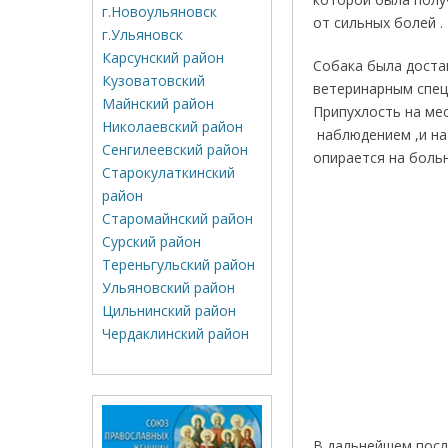
г.Новоульяновск
от сильных болей .
г.Ульяновск
Карсунский район
Собака была доста
Кузоватовский
ветеринарным спец
Майнский район
Припухлость на ме
Николаевский район
наблюдением ,и на 
Сенгилеевский район
опирается на больн
Старокулаткинский
район
Старомайнский район
Сурский район
Тереньгульский район
Ульяновский район
Цильнинский район
Чердаклинский район
В дальнейшем после