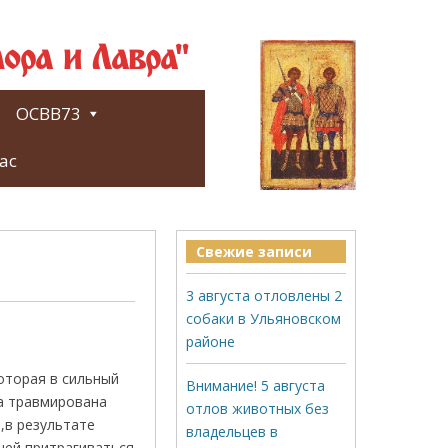
ора и Лавра"
ОСВВ73
ас
Свежие записи
3 августа отловлены 2
собаки в Ульяновском
районе
оторая в сильный
Внимание! 5 августа
ла травмирована
отлов животных без
,в результате
владельцев в
 ней притрагиваться