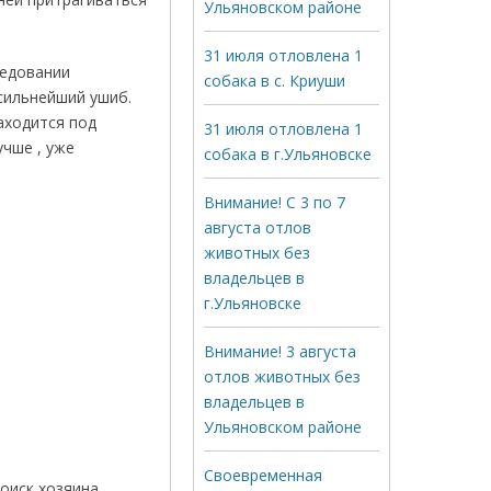
Ульяновском районе
31 июля отловлена 1
ледовании
собака в с. Криуши
сильнейший ушиб.
аходится под
31 июля отловлена 1
учше , уже
собака в г.Ульяновске
Внимание! С 3 по 7
августа отлов
животных без
владельцев в
г.Ульяновске
Внимание! 3 августа
отлов животных без
владельцев в
Ульяновском районе
Своевременная
оиск хозяина ,