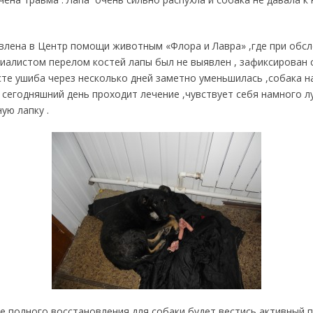
влена в Центр помощи животным «Флора и Лавра» ,где при обс
иалистом перелом костей лапы был не выявлен , зафиксирован 
сте ушиба через несколько дней заметно уменьшилась ,собака н
сегодняшний день проходит лечение ,чувствует себя намного л
ую лапку .
 полного восстановления для собаки будет вестись активный п