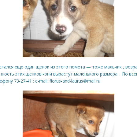
тался еще один щенок из этого помета — тоже мальчик , возрас
нность этих щенков -они вырастут маленького размера . По вс
фону 73-27-41 ; e-mail:
florus-and-laurus@mail.ru