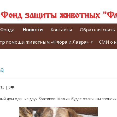
й Фонд защиты животных "Фл
 Фонда
Новости
Контакты
Обратная связь
тр помощи животным «Флора и Лавра»
СМИ о н
а
015
0
овый дом один из двух братиков. Малыш будет отличным звоночк