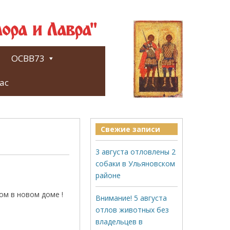
ора и Лавра"
ОСВВ73
ас
Свежие записи
3 августа отловлены 2
собаки в Ульяновском
районе
ом в новом доме !
Внимание! 5 августа
отлов животных без
владельцев в