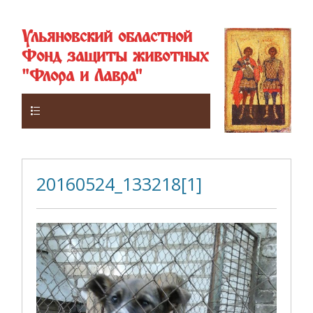
Ульяновский областной
Фонд защиты животных
"Флора и Лавра"
Верхнее
20160524_133218[1]