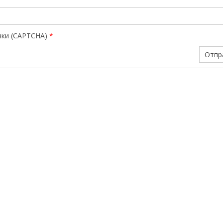
нки (CAPTCHA)
*