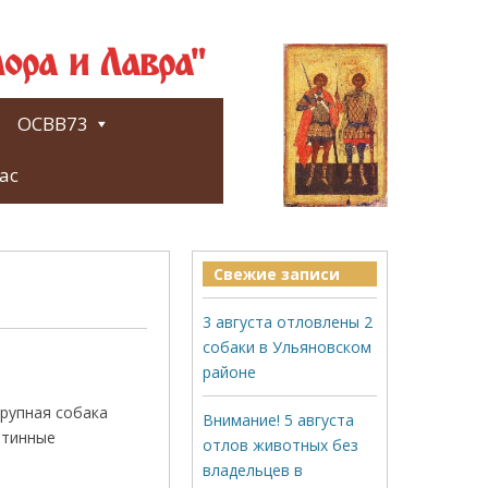
ора и Лавра"
ОСВВ73
ас
Свежие записи
3 августа отловлены 2
собаки в Ульяновском
районе
крупная собака
Внимание! 5 августа
нтинные
отлов животных без
владельцев в