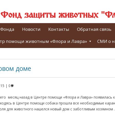
й Фонд защиты животных "Фл
 Фонда
Новости
Контакты
Обратная связь
тр помощи животным «Флора и Лавра»
СМИ о н
овом доме
015
0
сего месяц назад в Центре помощи «Флора и Лавра» появилась 
аходясь в Центре помощи собака прошла все необходимые кара
июля для животного нашелся новый дом с заботливым хозяином .