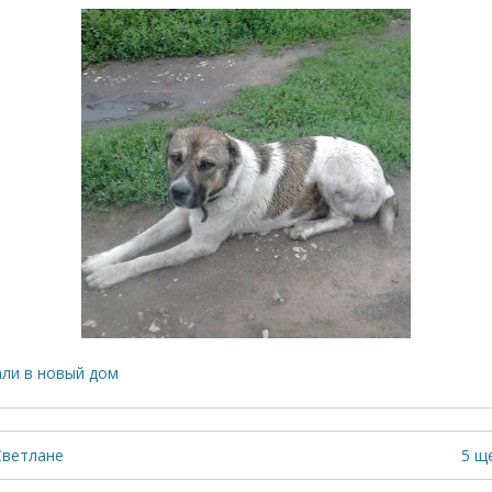
али в новый дом
Светлане
5 щ