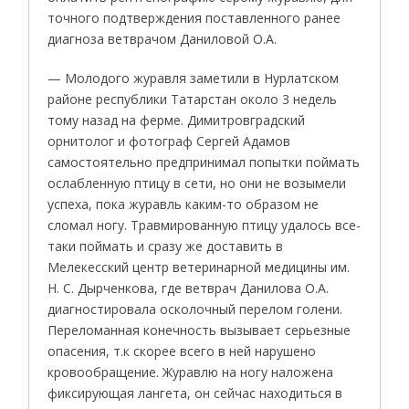
точного подтверждения поставленного ранее
диагноза ветврачом Даниловой О.А.
— Молодого журавля заметили в Нурлатском
районе республики Татарстан около 3 недель
тому назад на ферме. Димитровградский
орнитолог и фотограф Сергей Адамов
самостоятельно предпринимал попытки поймать
ослабленную птицу в сети, но они не возымели
успеха, пока журавль каким-то образом не
сломал ногу. Травмированную птицу удалось все-
таки поймать и сразу же доставить в
Мелекесский центр ветеринарной медицины им.
Н. С. Дырченкова, где ветврач Данилова О.А.
диагностировала осколочный перелом голени.
Переломанная конечность вызывает серьезные
опасения, т.к скорее всего в ней нарушено
кровообращение. Журавлю на ногу наложена
фиксирующая лангета, он сейчас находиться в