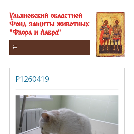
Ульяновский областной
Фонд защиты животных
"Флора и Лавра"
Верхнее
P1260419