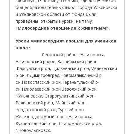
здоровую, счастливую семью», где для учеников
общеобразовательных школ города Ульяновска
и Ульяновской области от Фонда были
проведены открытые уроки на тему:
«
Милосердное отношение к животным».
Уроки «милосердия» прошли для учеников
школ :
Ленинский район г.Ульяновска,
Ульяновский район, Засвияжский район
,Карсунский р-он, Цильнинский р-он,Мелекесский
р-он, г.Димитровград,Новомалыклинкий р-
он,Новоспасский р-он,Тереньгульский р-
он,Николаевский р-он,Заволжский р-он
г.Ульяновска, Старокулаткинский р-он,
Радищевский р-он, Майнский р-он,
Чердаклинский р-он,Сурский р-он,
Железнодорожный р-он г.Ульяновска,
Кузоватовский р-он, Старомайнский р-он,
г.Новоульяновск.