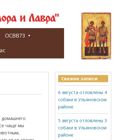
ора и Лавра"
ОСВВ73
ас
Свежие записи
6 августа отловлены 4
собаки в Ульяновском
районе
о домашнего
5 августа отловлены 3
Все чаще мы
собаки в Ульяновском
животным,
районе
аться со своим