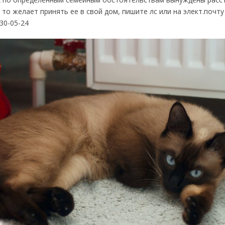
 то желает принять ее в свой дом, пишите лс или на элект.почт
.30-05-24