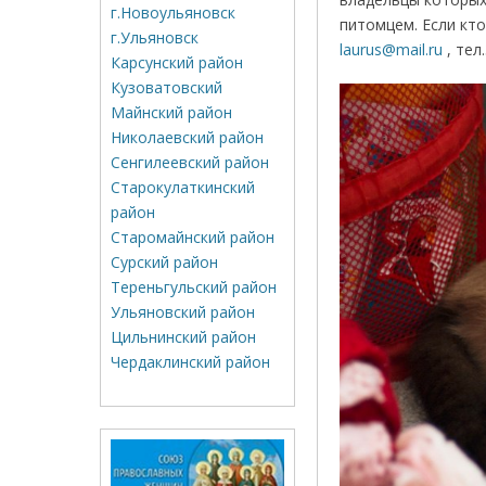
г.Новоульяновск
питомцем. Если кто
г.Ульяновск
laurus@mail.ru
, тел
Карсунский район
Кузоватовский
Майнский район
Николаевский район
Сенгилеевский район
Старокулаткинский
район
Старомайнский район
Сурский район
Тереньгульский район
Ульяновский район
Цильнинский район
Чердаклинский район