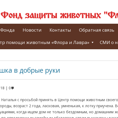
й Фонд защиты животных "Фл
 Фонда
Новости
Контакты
Обратная связь
тр помощи животным «Флора и Лавра»
СМИ о н
шка в добрые руки
018
0
 Наталья с просьбой принять в Центр помощи животным своег
ороды, возраст 2 года, ласковая, умненькая, к лотку приучена. 
туациями, когда ищем дом не только бездомным, но домашним 
 по определенным семейным обстоятельствам вынуждены расст