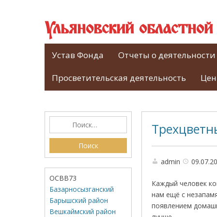
Ульяновский областно
Устав Фонда
Отчеты о деятельности
Просветительская деятельность
Цен
Трехцветны
admin
09.07.2
ОСВВ73
Каждый человек ко
Базарносызганский
нам ещё с незапам
Барышский район
появлением домашне
Вешкаймский район
лучше.