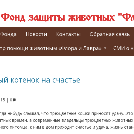
й Фонд защиты животных "Фл
 Фонда
Новости
Контакты
Обратная связь
тр помощи животным «Флора и Лавра»
СМИ о н
й котенок на счастье
015
0
гда-нибудь слышал, что трехцветные кошки приносят удачу. Это
ятных времен, а современные владельцы трехцветных животных 
го питомца, к ним в дом приходит счастье и удача, жизнь ста