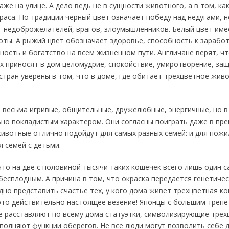
же на улице. А дело ведь не в сущности животного, а в том, ка
раса. По традиции черный цвет означает победу над недугами, н
 недоброжелателей, врагов, злоумышленников. Белый цвет име
оты. А рыжий цвет обозначает здоровье, способность к заработ
ность и богатство на всем жизненном пути. Англичане верят, ч
х приносят в дом целомудрие, спокойствие, умиротворение, за
тран уверены в том, что в доме, где обитает трехцветное живо
 весьма игривые, общительные, дружелюбные, энергичные, но в
но покладистым характером. Они согласны поиграть даже в пре
ивотные отлично подойдут для самых разных семей: и для пожи
 семей с детьми.
то на две с половиной тысячи таких кошечек всего лишь один с
бесплодным. А причина в том, что окраска передается генетичес
дно представить счастье тех, у кого дома живет трехцветная ко
 это действительно настоящее везение! Японцы с большим трепе
е расставляют по всему дома статуэтки, символизирующие трех
ыполняют функции оберегов. Не все люди могут позволить себе 