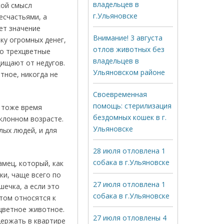
владельцев в
кой смысл
г.Ульяновске
есчастьями, а
ет значение
Внимание! 3 августа
ку огромных денег,
отлов животных без
то трехцветные
владельцев в
щищают от недугов.
Ульяновском районе
тное, никогда не
Своевременная
помощь: стерилизация
 тоже время
бездомных кошек в г.
клонном возрасте.
Ульяновске
лых людей, и для
28 июля отловлена 1
собака в г.Ульяновске
амец, который, как
ки, чаще всего по
27 июля отловлена 1
шечка, а если это
собака в г.Ульяновске
том относятся к
цветное животное.
27 июля отловлены 4
держать в квартире