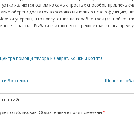
туэтки являются одним из самых простых способов привлечь сча
, такие обереги достаточно хорошо выполняют свою функцию, ни
Моряки уверены, что присутствие на корабле трехцветной кошк
инесет счастье. Рыбаки считают, что трехцветная кошка предчу
Центра помощи "Флора и Лавра"
,
Кошки и котята
а и 3 котенка
Щенок и соба
ентарий
будет опубликован.
Обязательные поля помечены
*