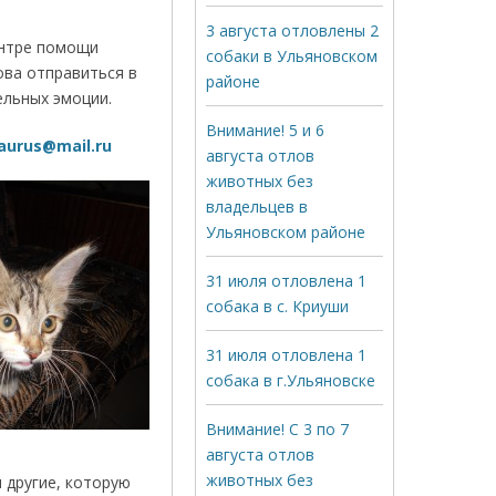
3 августа отловлены 2
ентре помощи
собаки в Ульяновском
ова отправиться в
районе
ельных эмоции.
Внимание! 5 и 6
laurus@mail.ru
августа отлов
животных без
владельцев в
Ульяновском районе
31 июля отловлена 1
собака в с. Криуши
31 июля отловлена 1
собака в г.Ульяновске
Внимание! С 3 по 7
августа отлов
животных без
и другие, которую