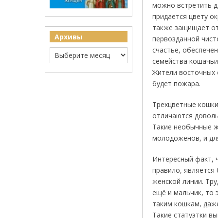
можно встретить да
придается цвету ок
также защищает от
Архивы
первозданной чист
счастье, обеспечен
семейства кошачьи
Жители восточных с
будет пожара.
Трехцветные кошки
отличаются доволь
Такие необычные ж
молодоженов, и для
Интересный факт, ч
правило, является 
женской линии. Тру
ещё и мальчик, то
таким кошкам, даж
Такие статуэтки в