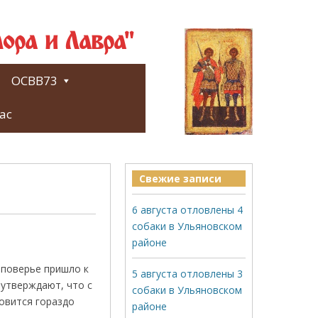
ора и Лавра"
ОСВВ73
ас
Свежие записи
6 августа отловлены 4
собаки в Ульяновском
районе
 поверье пришло к
5 августа отловлены 3
утверждают, что с
собаки в Ульяновском
новится гораздо
районе