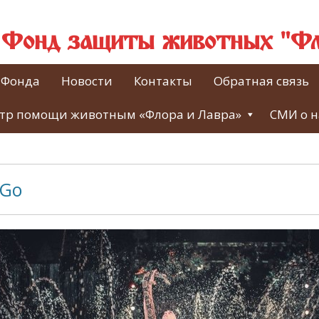
й Фонд защиты животных "Фл
 Фонда
Новости
Контакты
Обратная связь
тр помощи животным «Флора и Лавра»
СМИ о н
uGo