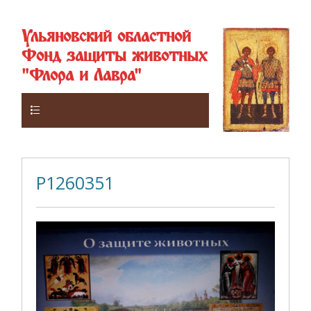
Ульяновский областной
Фонд защиты животных
"Флора и Лавра"
Верхнее
P1260351