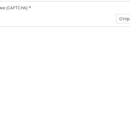
нки (CAPTCHA)
*