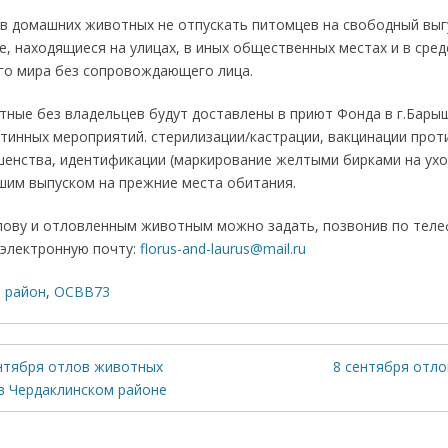
в домашних животных не отпускать питомцев на свободный выг
, находящиеся на улицах, в иных общественных местах и в сре
о мира без сопровождающего лица.
ные без владельцев будут доставлены в приют Фонда в г.Бары
тинных мероприятий. стерилизации/кастрации, вакцинации прот
енства, идентификации (маркирование желтыми бирками на ухо
йшим выпуском на прежние места обитания.
лову и отловленным животным можно задать, позвонив по телеф
а электронную почту:
florus-and-laurus@mail.ru
 район
,
ОСВВ73
ентября отлов животных
8 сентября отло
в Чердаклинском районе