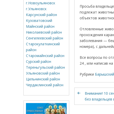
г.Новоульяновск
Просьба владельце
г.Ульяновск
подлежат животные
Карсунский район
объектов животног
Кузоватовский
Майнский район
Отловленные живот
Николаевский район
прохождения каран
Сенгилеевский район
заболевания — беш
Старокулаткинский
номера), с дальне
район
Старомайнский район
Все вопросы по от
Сурский район
24 , или написав н
Тереньгульский район
Ульяновский район
Рубрики
Барышский
Цильнинский район
Чердаклинский район
Внимание! 10 с
без владельцев 