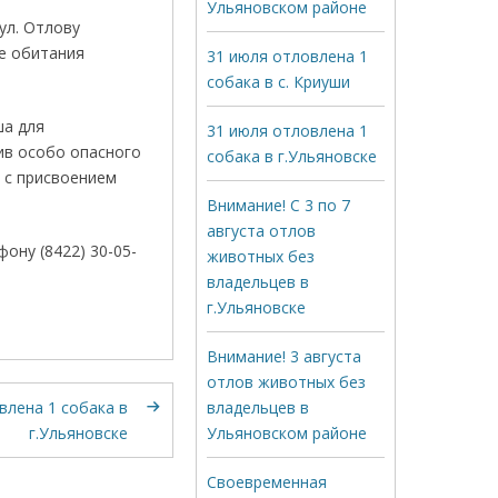
Ульяновском районе
ул. Отлову
де обитания
31 июля отловлена 1
собака в с. Криуши
ша для
31 июля отловлена 1
ив особо опасного
собака в г.Ульяновске
 с присвоением
Внимание! С 3 по 7
августа отлов
ону (8422) 30-05-
животных без
владельцев в
г.Ульяновске
Внимание! 3 августа
отлов животных без
влена 1 собака в
владельцев в
г.Ульяновске
Ульяновском районе
Своевременная