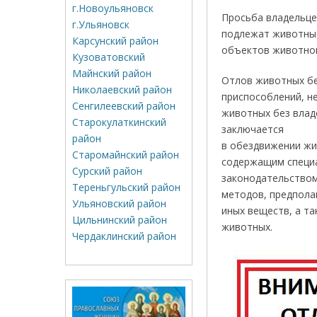
г.Новоульяновск
Просьба владельце
г.Ульяновск
подлежат животные
Карсунский район
объектов животног
Кузоватовский
Майнский район
Отлов животных бе
Николаевский район
приспособлений, н
Сенгилеевский район
животных без влад
Старокулаткинский
заключается
район
в обездвижении жи
Старомайнский район
содержащим специа
Сурский район
законодательством
Тереньгульский район
методов, предпола
Ульяновский район
иных веществ, а та
Цильнинский район
животных.
Чердаклинский район