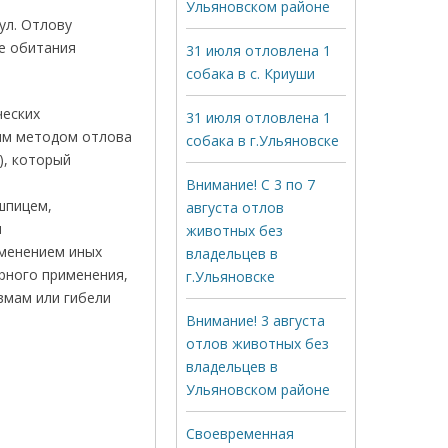
Ульяновском районе
ул. Отлову
де обитания
31 июля отловлена 1
собака в с. Криуши
ческих
31 июля отловлена 1
ным методом отлова
собака в г.Ульяновске
), который
Внимание! С 3 по 7
шпицем,
августа отлов
м
животных без
именением иных
владельцев в
рного применения,
г.Ульяновске
вмам или гибели
Внимание! 3 августа
отлов животных без
владельцев в
Ульяновском районе
Своевременная