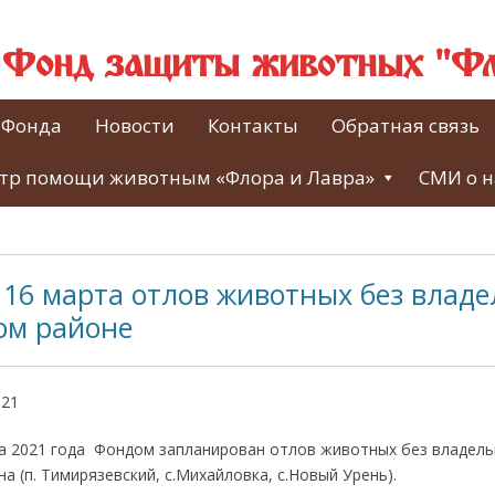
й Фонд защиты животных "Фл
 Фонда
Новости
Контакты
Обратная связь
тр помощи животным «Флора и Лавра»
СМИ о н
16 марта отлов животных без владе
ом районе
021
а 2021 года Фондом запланирован отлов животных без владель
а (п. Тимирязевский, с.Михайловка, с.Новый Урень).