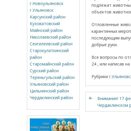
г.Новоульяновск
подлежат животные
г.Ульяновск
объектов животно
Карсунский район
Кузоватовский
Отловленные живот
Майнский район
карантинных меропр
Николаевский район
последующим выпус
Сенгилеевский район
добрые руки.
Старокулаткинский
район
Все вопросы по от
Старомайнский район
24 , или написав н
Сурский район
Рубрики
г.Ульяновс
Тереньгульский район
Ульяновский район
Цильнинский район
Чердаклинский район
Внимание! 17 фе
Чердаклинском 