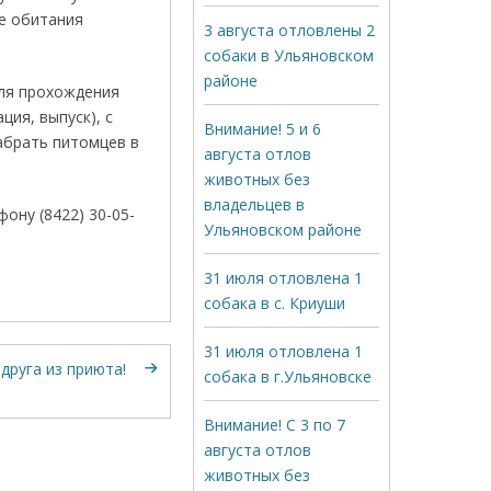
де обитания
3 августа отловлены 2
собаки в Ульяновском
районе
ля прохождения
ия, выпуск), с
Внимание! 5 и 6
абрать питомцев в
августа отлов
животных без
владельцев в
ону (8422) 30-05-
Ульяновском районе
31 июля отловлена 1
собака в с. Криуши
31 июля отловлена 1
друга из приюта!
собака в г.Ульяновске
Внимание! С 3 по 7
августа отлов
животных без