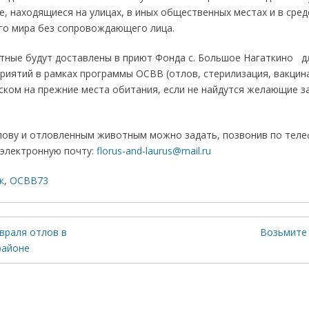
, находящиеся на улицах, в иных общественных местах и в сре
го мира без сопровождающего лица.
ные будут доставлены в приют Фонда с. Большое Нагаткино д
иятий в рамках программы ОСВВ (отлов, стерилизация, вакцинац
ком на прежние места обитания, если не найдутся желающие з
лову и отловленным животным можно задать, позвонив по телеф
а электронную почту:
florus-and-laurus@mail.ru
к
,
ОСВВ73
враля отлов в
Возьмите 
районе