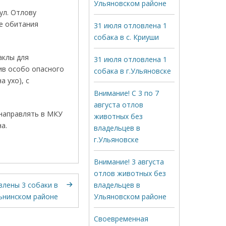
Ульяновском районе
ул. Отлову
де обитания
31 июля отловлена 1
собака в с. Криуши
аклы для
31 июля отловлена 1
ив особо опасного
собака в г.Ульяновске
 ухо), с
Внимание! С 3 по 7
августа отлов
 направлять в МКУ
животных без
а.
владельцев в
г.Ульяновске
Внимание! 3 августа
отлов животных без
влены 3 собаки в
владельцев в
ьнинском районе
Ульяновском районе
Своевременная