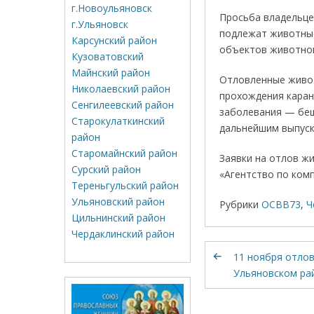
г.Новоульяновск
Просьба владельце
г.Ульяновск
подлежат животные
Карсунский район
объектов животног
Кузоватовский
Майнский район
Отловленные живот
Николаевский район
прохождения каран
Сенгилеевский район
заболевания — беш
Старокулаткинский
дальнейшим выпуск
район
Старомайнский район
Заявки на отлов ж
Сурский район
«Агентство по ком
Тереньгульский район
Ульяновский район
Рубрики
ОСВВ73
,
Ч
Цильнинский район
Чердаклинский район
11 ноября отлов
Ульяновском рай