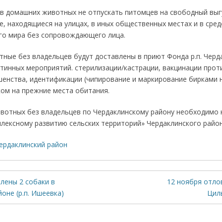
в домашних животных не отпускать питомцев на свободный выг
, находящиеся на улицах, в иных общественных местах и в сре
о мира без сопровождающего лица.
ные без владельцев будут доставлены в приют Фонда р.п. Черд
тинных мероприятий. стерилизации/кастрации, вакцинации прот
енства, идентификации (чипирование и маркирование бирками на
ом на прежние места обитания.
ивотных без владельцев по Чердаклинскому району необходимо
плексному развитию сельских территорий» Чердаклинского район
ердаклинский район
лены 2 собаки в
12 ноября отло
оне (р.п. Ишеевка)
Цил