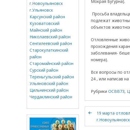
Мокрая Бугурна).
г.Новоульяновск
г.Ульяновск
Просьба владельце
Карсунский район
подлежат животные
Кузоватовский
объектов животног
Майнский район
Николаевский район
Отловленные живот
Сенгилеевский район
прохождения каран
Старокулаткинский
заболевания- беше
район
номера).
Старомайнский район
Сурский район
Все вопросы по от
Тереньгульский район
24 , или написав на
Ульяновский район
Цильнинский район
Рубрики
ОСВВ73
,
Ц
Чердаклинский район
19 марта отловл
г.Новоульяновск