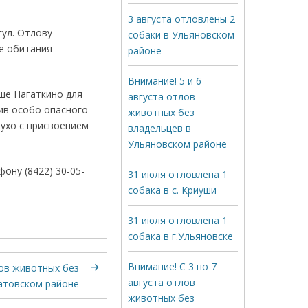
3 августа отловлены 2
ул. Отлову
собаки в Ульяновском
де обитания
районе
Внимание! 5 и 6
ше Нагаткино для
августа отлов
ив особо опасного
животных без
 ухо с присвоением
владельцев в
Ульяновском районе
ону (8422) 30-05-
31 июля отловлена 1
собака в с. Криуши
31 июля отловлена 1
собака в г.Ульяновске
Внимание! С 3 по 7
ов животных без
августа отлов
атовском районе
животных без