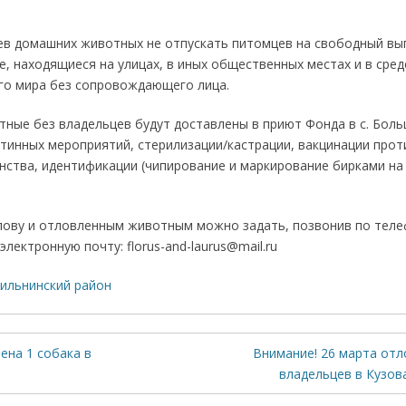
в домашних животных не отпускать питомцев на свободный выг
, находящиеся на улицах, в иных общественных местах и в сре
о мира без сопровождающего лица.
ные без владельцев будут доставлены в приют Фонда в с. Боль
тинных мероприятий, стерилизации/кастрации, вакцинации прот
нства, идентификации (чипирование и маркирование бирками на
лову и отловленным животным можно задать, позвонив по телеф
 электронную почту: florus-and-laurus@mail.ru
ильнинский район
ена 1 собака в
Внимание! 26 марта отл
владельцев в Кузов