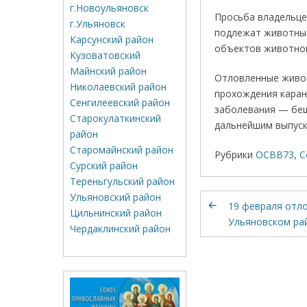
г.Новоульяновск
Просьба владельце
г.Ульяновск
подлежат животные
Карсунский район
объектов животног
Кузоватовский
Майнский район
Отловленные живот
Николаевский район
прохождения каран
Сенгилеевский район
заболевания — беш
Старокулаткинский
дальнейшим выпуск
район
Старомайнский район
Рубрики
ОСВВ73
,
С
Сурский район
Тереньгульский район
Ульяновский район
19 февраля отло
Цильнинский район
Ульяновском рай
Чердаклинский район