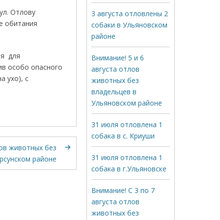
ул. Отлову
3 августа отловлены 2
де обитания
собаки в Ульяновском
районе
ея для
Внимание! 5 и 6
ив особо опасного
августа отлов
 ухо), с
животных без
владельцев в
Ульяновском районе
31 июля отловлена 1
собака в с. Криуши
ов животных без
31 июля отловлена 1
арсунском районе
собака в г.Ульяновске
Внимание! С 3 по 7
августа отлов
животных без