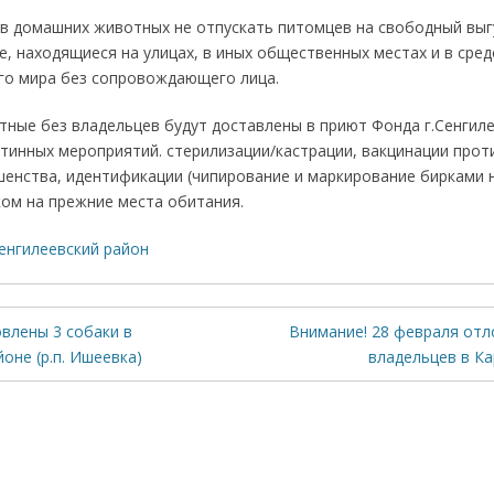
в домашних животных не отпускать питомцев на свободный выг
, находящиеся на улицах, в иных общественных местах и в сре
о мира без сопровождающего лица.
ные без владельцев будут доставлены в приют Фонда г.Сенгил
тинных мероприятий. стерилизации/кастрации, вакцинации прот
енства, идентификации (чипирование и маркирование бирками на
ом на прежние места обитания.
енгилеевский район
влены 3 собаки в
Внимание! 28 февраля отл
оне (р.п. Ишеевка)
владельцев в К