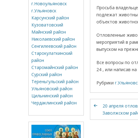
г.Новоульяновск
Просьба владельце
г.Ульяновск
подлежат животные
Карсунский район
объектов животно
Кузоватовский
Майнский район
Отловленные живот
Николаевский район
мероприятий в рам
Сенгилеевский район
выпуском на прежн
Старокулаткинский
район
Все вопросы по от
Старомайнский район
24 , или написав н
Сурский район
Тереньгульский район
Рубрики
г.Ульяновс
Ульяновский район
Цильнинский район
Чердаклинский район
20 апреля отлов
Заволжском рай