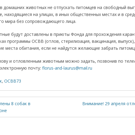
в домашних животных не отпускать питомцев на свободный выг
, находящиеся на улицах, в иных общественных местах и в сре
го мира без сопровождающего лица.
ные будут доставлены в приюты Фонда для прохождения каран
ках программы ОСВВ (отлов, стерилизация, вакцинация, выпуск)
ие места обитания, если не найдутся желающие забрать питомце
лову и отловленным животным можно задать, позвонив по телеф
а электронную почту:
florus-and-laurus@mail.ru
к
,
ОСВВ73
лены 8 собак в
Внимание! 29 апреля от
оне