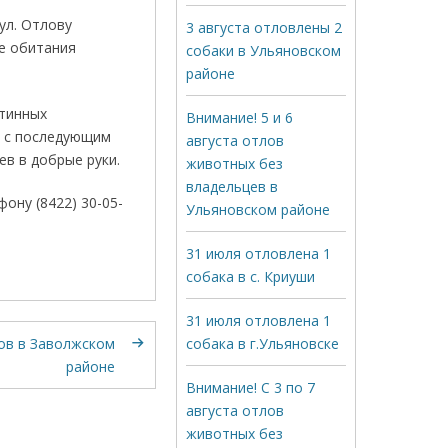
ул. Отлову
3 августа отловлены 2
де обитания
собаки в Ульяновском
районе
тинных
Внимание! 5 и 6
, с последующим
августа отлов
в в добрые руки.
животных без
владельцев в
ону (8422) 30-05-
Ульяновском районе
31 июля отловлена 1
собака в с. Криуши
31 июля отловлена 1
лов в Заволжском
собака в г.Ульяновске
районе
Внимание! С 3 по 7
августа отлов
животных без