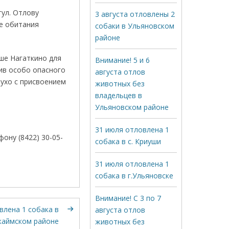
ул. Отлову
3 августа отловлены 2
де обитания
собаки в Ульяновском
районе
ше Нагаткино для
Внимание! 5 и 6
ив особо опасного
августа отлов
 ухо с присвоением
животных без
владельцев в
Ульяновском районе
31 июля отловлена 1
ону (8422) 30-05-
собака в с. Криуши
31 июля отловлена 1
собака в г.Ульяновске
Внимание! С 3 по 7
влена 1 собака в
августа отлов
аймском районе
животных без