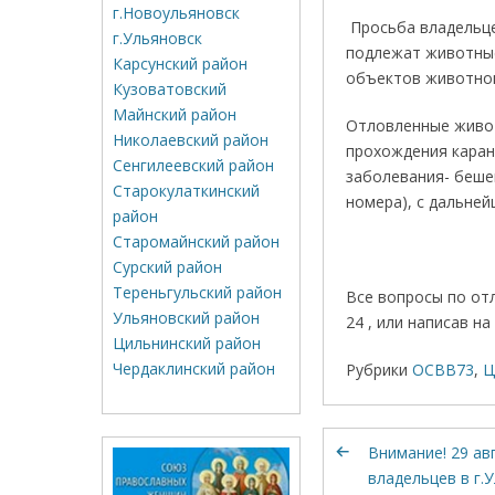
г.Новоульяновск
Просьба владельце
г.Ульяновск
подлежат животные
Карсунский район
объектов животног
Кузоватовский
Майнский район
Отловленные живот
Николаевский район
прохождения каран
Сенгилеевский район
заболевания- беше
Старокулаткинский
номера), с дальне
район
Старомайнский район
Сурский район
Тереньгульский район
Все вопросы по от
Ульяновский район
24 , или написав на
Цильнинский район
Чердаклинский район
Рубрики
ОСВВ73
,
Ц
Внимание! 29 ав
владельцев в г.