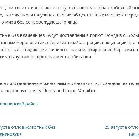
в домашних животных не отпускать питомцев на свободный выг
, находящиеся на улицах, в иных общественных местах и в сре
о мира без сопровождающего лица.
ные без владельцев будут доставлены в приют Фонда в с. Боль
тинных мероприятий, стерилизации/кастрации, вакцинации прот
нства, идентификации (чипирование и маркирование бирками на
йшим выпуском на прежние места обитания.
лову и отловленным животным можно задать, позвонив по телеф
 электронную почту: florus-and-laurus@mail.ru
ильнинский район
густа отлов животных без
25 августа отло
Ульяновске
Вешк