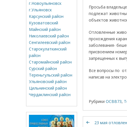
г.Новоульяновск
Просьба владельце
г.Ульяновск
подлежат животные
Карсунский район
объектов животног
Кузоватовский
Майнский район
Отловленные живот
Николаевский район
прохождения каран
Сенгилеевский район
заболевания- беше
Старокулаткинский
присвоением номер
район
запрещенных к выпу
Старомайнский район
Сурский район
Все вопросы по от
Тереньгульский район
написав на электр
Ульяновский район
Цильнинский район
Чердаклинский район
Рубрики
ОСВВ73
,
Т
23 мая отловлен