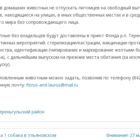
в домашних животных не отпускать питомцев на свободный выг
, находящиеся на улицах, в иных общественных местах и в сре
о мира без сопровождающего лица.
ные без владельцев будут доставлены в приют Фонда р.п. Тере
тинных мероприятий. стерилизации/кастрации, вакцинации прот
нства, идентификации (чипирование и маркирование желтыми би
а), с дальнейшим выпуском на прежние места обитания (за искл
ску).
ловленным животным можно задать, позвонив по телефону (8422
онную почту:
florus-and-laurus@mail.ru
ереньгульский район
а 1 собака в Ульяновском
Внимание! 27 м