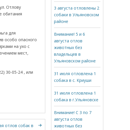
ул. Отлову
3 августа отловлены 2
де обитания
собаки в Ульяновском
районе
ньга для
Внимание! 5 и 6
ив особо опасного
августа отлов
рками на ухо с
животных без
ючением мест,
владельцев в
Ульяновском районе
) 30-05-24 , или
31 июля отловлена 1
собака в с. Криуши
31 июля отловлена 1
собака в г.Ульяновске
Внимание! С 3 по 7
августа отлов
ая отлов собак в
животных без