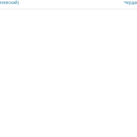
язевский)
Черда