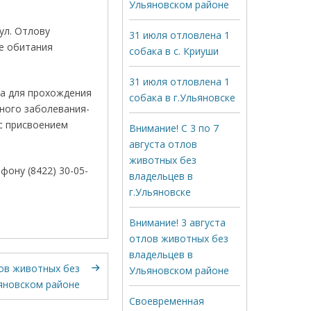
Ульяновском районе
ул. Отлову
31 июля отловлена 1
де обитания
собака в с. Криуши
31 июля отловлена 1
на для прохождения
собака в г.Ульяновске
сного заболевания-
с присвоением
Внимание! С 3 по 7
августа отлов
животных без
ону (8422) 30-05-
владельцев в
г.Ульяновске
Внимание! 3 августа
отлов животных без
владельцев в
лов животных без
Ульяновском районе
яновском районе
Своевременная