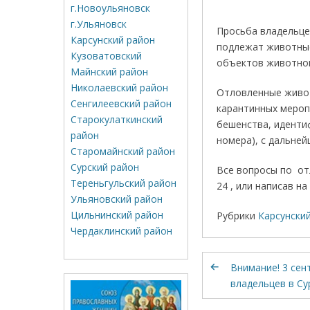
г.Новоульяновск
г.Ульяновск
Просьба владельце
Карсунский район
подлежат животные
Кузоватовский
объектов животног
Майнский район
Николаевский район
Отловленные живот
Сенгилеевский район
карантинных мероп
Старокулаткинский
бешенства, иденти
район
номера), с дальне
Старомайнский район
Сурский район
Все вопросы по от
Тереньгульский район
24 , или написав на
Ульяновский район
Цильнинский район
Рубрики
Карсунски
Чердаклинский район
Внимание! 3 сен
владельцев в Су