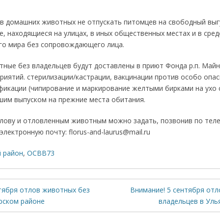
в домашних животных не отпускать питомцев на свободный выг
, находящиеся на улицах, в иных общественных местах и в сре
о мира без сопровождающего лица.
ные без владельцев будут доставлены в приют Фонда р.п. Май
риятий. стерилизации/кастрации, вакцинации против особо опа
фикации (чипирование и маркирование желтыми бирками на ухо 
йшим выпуском на прежние места обитания.
лову и отловленным животным можно задать, позвонив по телеф
 электронную почту: florus-and-laurus@mail.ru
й район
,
ОСВВ73
тября отлов животных без
Внимание! 5 сентября от
рском районе
владельцев в Уль