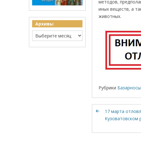
методов, предпола
иных веществ, а та
животных.
Архивы
Рубрики
Базарносы
17 марта отловл
Кузоватовском 