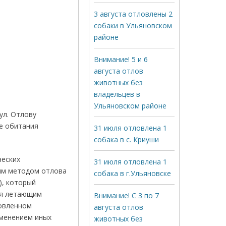
3 августа отловлены 2
собаки в Ульяновском
районе
Внимание! 5 и 6
августа отлов
животных без
владельцев в
Ульяновском районе
ул. Отлову
де обитания
31 июля отловлена 1
собака в с. Криуши
ческих
31 июля отловлена 1
ным методом отлова
собака в г.Ульяновске
), который
ия летающим
Внимание! С 3 по 7
новленном
августа отлов
именением иных
животных без