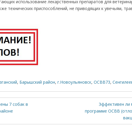
гающих использование лекарственных препаратов для ветерина
кже технических приспособлений, не приводящих к увечьям, тра
зганский
,
Барышский район
,
г.Новоульяновск
,
ОСВВ73
,
Сенгилее
ены 7 собак в
Эф­фекти­вен ли
районе
программе ОСВВ (отло
вакц