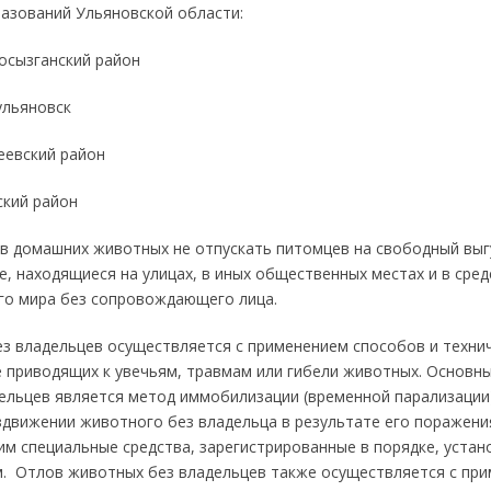
азований Ульяновской области:
осызганский район
ульяновск
еевский район
кий район
в домашних животных не отпускать питомцев на свободный выг
, находящиеся на улицах, в иных общественных местах и в сре
о мира без сопровождающего лица.
з владельцев осуществляется с применением способов и техни
е приводящих к увечьям, травмам или гибели животных. Основ
ельцев является метод иммобилизации (временной парализации
здвижении животного без владельца в результате его поражен
м специальные средства, зарегистрированные в порядке, уста
. Отлов животных без владельцев также осуществляется с пр