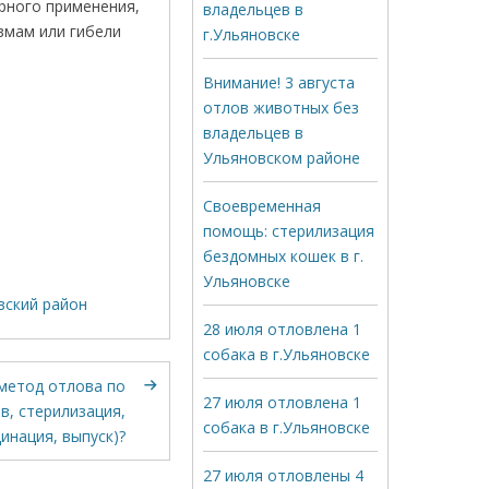
рного применения,
владельцев в
вмам или гибели
г.Ульяновске
Внимание! 3 августа
отлов животных без
владельцев в
Ульяновском районе
Своевременная
помощь: стерилизация
бездомных кошек в г.
Ульяновске
вский район
28 июля отловлена 1
собака в г.Ульяновске
 метод отлова по
27 июля отловлена 1
в, стерилизация,
собака в г.Ульяновске
инация, выпуск)?
27 июля отловлены 4