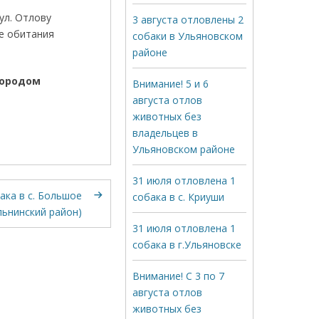
ул. Отлову
3 августа отловлены 2
де обитания
собаки в Ульяновском
районе
вления городом
Внимание! 5 и 6
августа отлов
животных без
владельцев в
Ульяновском районе
31 июля отловлена 1
ака в с. Большое
собака в с. Криуши
льнинский район)
31 июля отловлена 1
собака в г.Ульяновске
Внимание! С 3 по 7
августа отлов
животных без