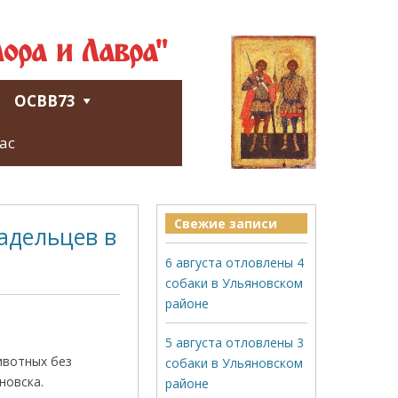
ора и Лавра"
ОСВВ73
ас
Свежие записи
адельцев в
6 августа отловлены 4
собаки в Ульяновском
районе
5 августа отловлены 3
ивотных без
собаки в Ульяновском
новска.
районе