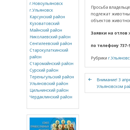
г.Новоульяновск
Просьба владельце
г.Ульяновск
подлежат животные
Карсунский район
объектов животног
Кузоватовский
Майнский район
Заявки на отл
Николаевский район
Сенгилеевский район
по телефону 737-
Старокулаткинский
район
Рубрики
г.Ульяновс
Старомайнский район
Сурский район
Тереньгульский район
Внимание! 3 апр
Ульяновский район
Ульяновском рай
Цильнинский район
Чердаклинский район