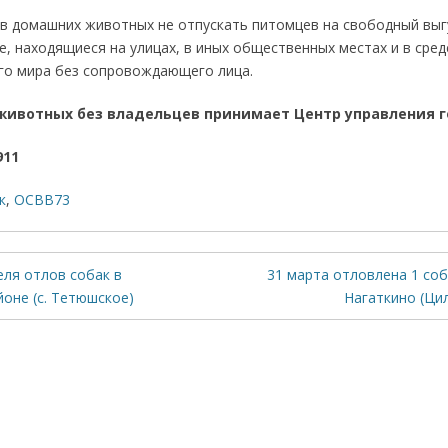
в домашних животных не отпускать питомцев на свободный выг
, находящиеся на улицах, в иных общественных местах и в сре
о мира без сопровождающего лица.
ов животных без владельцев принимает Центр упра
911
к
,
ОСВВ73
еля отлов собак в
31 марта отловлена 1 соб
оне (с. Тетюшское)
Нагаткино (Ци