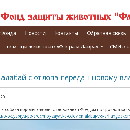
й Фонд защиты животных "Фл
 Фонда
Новости
Контакты
Обратная связь
тр помощи животным «Флора и Лавра»
СМИ о н
 алабай с отлова передан новому в
020
ода собака породы алабай, отловленная Фондом по срочной заяв
r.ru/8-oktyabrya-po-srochnoj-zayavke-otlovlen-alabaj-v-s-arhangelsko