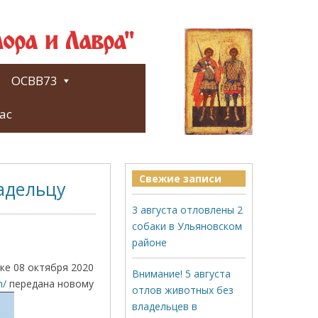
ора и Лавра"
ОСВВ73
ас
Свежие записи
ладельцу
3 августа отловлены 2
собаки в Ульяновском
районе
ке 08 октября 2020
Внимание! 5 августа
m/
передана новому
отлов животных без
владельцев в