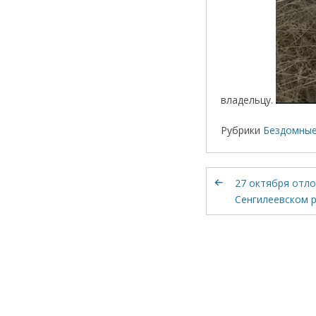
владельцу.
Рубрики
Бездомны
27 октября отло
Сенгилеевском 