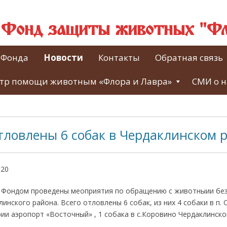
й Фонд защиты животных "Фл
 Фонда
Новости
Контакты
Обратная связь
тр помощи животным «Флора и Лавра»
СМИ о н
тловлены 6 собак в Чердаклинском 
020
а Фондом проведены меоприятия по обращению с животныии без
инского района. Всего отловлены 6 собак, из них 4 собаки в п. 
ии аэропорт «Восточный» , 1 собака в с.Коровино Чердаклинско