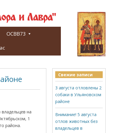
ора и Лавра"
ОСВВ73
ас
Свежие записи
районе
3 августа отловлены 2
собаки в Ульяновском
районе
 владельцев на
Внимание! 5 августа
Октябрьском, 1
отлов животных без
го района.
владельцев в