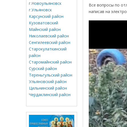
г.Новоульяновск
Все вопросы по от
г.Ульяновск
написав на электр
Карсунский район
Кузоватовский
Майнский район
Николаевский район
Сенгилеевский район
Старокулаткинский
район
Старомайнский район
Сурский район
Тереньгульский район
Ульяновский район
Цильнинский район
Чердаклинский район