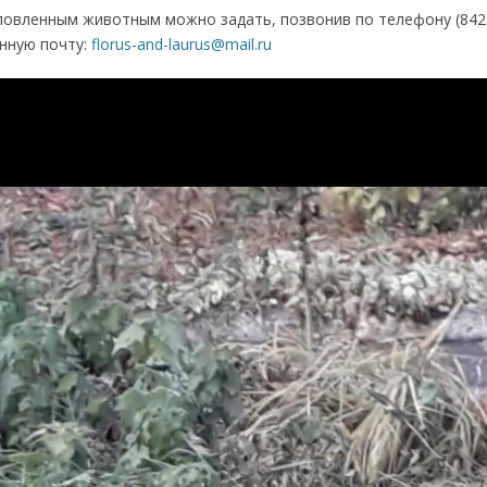
ловленным животным можно задать, позвонив по телефону (8422)
онную почту:
florus-and-laurus@mail.ru