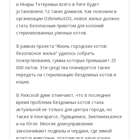
и Инары Тетеревых всего в Риге будет
установлено 12 таких домиков. Как пояснили в
организации DzīvniekuSOS, новое жилье должно
стать безопасным приютом для колоний
стeрилизованных уличных котов.
В рамках проекта “Жизнь городских котов:
безопасное жилье” удалось собрать
пожертвования, сумма которых превышает 25
000 латов. Эти средства планируется также
передать на стерилизацию бездомных котов и
кошек.
В Рижской думе отмечают, что в последнее
время проблема бездомных котов стала
актуальной не только для центра города, но
также в Кенгарагсе, Пурвциемсе, Зиепниеккалнсе
и на Югле. Многие домоуправления
заколачивают подвалы и чердаки, где зимой
ютятся животные, поэтому все чаще кошки