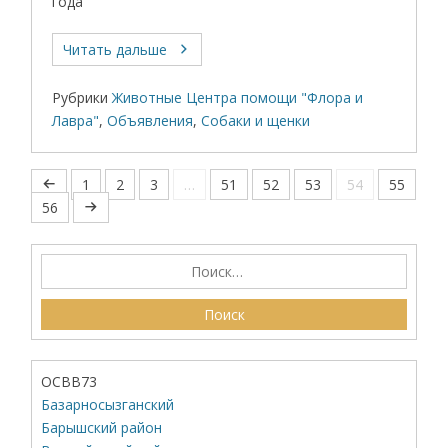
года
Читать дальше
Рубрики
Животные Центра помощи "Флора и
Лавра"
,
Объявления
,
Собаки и щенки
1
2
3
…
51
52
53
54
55
56
ОСВВ73
Базарносызганский
Барышский район