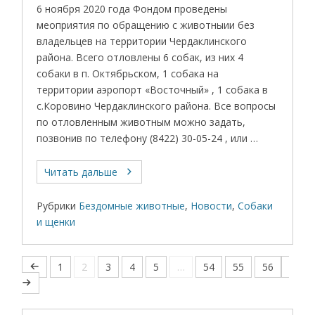
6 ноября 2020 года Фондом проведены
меоприятия по обращению с животныии без
владельцев на территории Чердаклинского
района. Всего отловлены 6 собак, из них 4
собаки в п. Октябрьском, 1 собака на
территории аэропорт «Восточный» , 1 собака в
с.Коровино Чердаклинского района. Все вопросы
по отловленным животным можно задать,
позвонив по телефону (8422) 30-05-24 , или …
Читать дальше
Рубрики
Бездомные животные
,
Новости
,
Собаки
и щенки
1
2
3
4
5
…
54
55
56