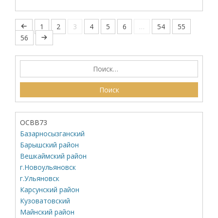
1
2
3
4
5
6
…
54
55
56
ОСВВ73
Базарносызганский
Барышский район
Вешкаймский район
г.Новоульяновск
г.Ульяновск
Карсунский район
Кузоватовский
Майнский район