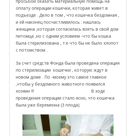
просьбой оказать материальную помощь на
оплату операции кошечки, которая живет в
подъезде . Дело в том , что кошечка бездомная ,
и ей наконец посчастливилось : нашлась
женщина ,которая согласилась взять в свой дом
питомца ,но с одним условием -что бы кошка
была стерилизована , т.е что бы не было хлопот
с потомством .
За счет средств Фонда была проведена операция
по стерилизации кошечки , которую ждут в
новом доме . По -моему это самое главное
,чтобы у бездомного животного появился
хозяин !!! В ходе
проведения операции стало ясно, что кошечка
была уже беременна (3 плода).